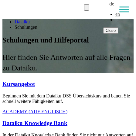
de
en
ja
Dataiku
Schulungen
Close
Schulungen und Hilfeportal
Hier finden Sie Antworten auf alle Fragen
zu Dataiku.
Kursangebot
Beginnen Sie mit dem Dataiku DSS Übersichtskurs und bauen Sie
schnell weitere Fähigkeiten auf.
ACADEMY (AUF ENGLISCH)
Dataiku Knowledge Bank
In der Dataiku Knowledge Bank finden Sie nicht nur Antworten auf